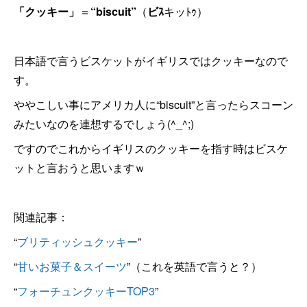
「クッキー」
＝
“biscuit”
（
ビｽ
キッﾄｩ）
日本語で言うビスケットがイギリスではクッキーなので
す。
ややこしい事にアメリカ人に“biscuit”と言ったらスコーン
みたいなのを連想するでしょう(^_^;)
ですのでこれからイギリスのクッキーを指す時はビスケ
ットと言おうと思いますｗ
関連記事：
“
ブリティッシュクッキー
”
“
甘いお菓子＆スイーツ
”（これを英語で言うと？）
“
フォーチュンクッキーTOP3
”