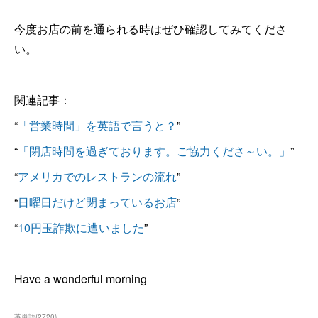
今度お店の前を通られる時はぜひ確認してみてくださ
い。
関連記事：
“
「営業時間」を英語で言うと？
”
“
「閉店時間を過ぎております。ご協力くださ～い。」
”
“
アメリカでのレストランの流れ
”
“
日曜日だけど閉まっているお店
”
“
10円玉詐欺に遭いました
”
Have a wonderful morning
英単語
(
2720
)