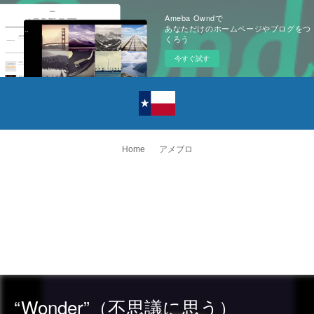
Ameba Owndで
あなただけのホームページやブログをつ
くろう
今すぐ試す
Home
アメブロ
“Wonder”（不思議に思う）