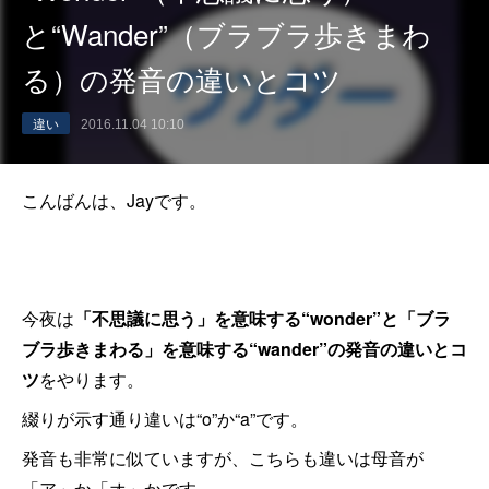
と“Wander”（ブラブラ歩きまわ
る）の発音の違いとコツ
違い
2016.11.04 10:10
こんばんは、Jayです。
今夜は
「不思議に思う」を意味する“wonder”と「ブラ
ブラ歩きまわる」を意味する“wander”の発音の違いとコ
ツ
をやります。
綴りが示す通り違いは“o”か“a”です。
発音も非常に似ていますが、こちらも違いは母音が
「ア」か「オ」かです。