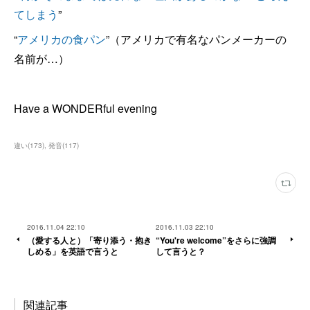
てしまう
”
“
アメリカの食パン
”（アメリカで有名なパンメーカーの
名前が…）
Have a WONDERful evening
違い
(
173
)
発音
(
117
)
2016.11.04 22:10
2016.11.03 22:10
（愛する人と）「寄り添う・抱き
“You're welcome”をさらに強調
しめる」を英語で言うと
して言うと？
関連記事