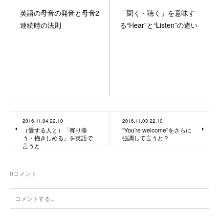
英語の母音の発音と母音2
「聞く・聴く」を意味す
連続時の法則
る“Hear”と“Listen”の違い
2016.11.04 22:10
2016.11.03 22:10
（愛する人と）「寄り添
“You're welcome”をさらに
う・抱きしめる」を英語で
強調して言うと？
言うと
0
コメント