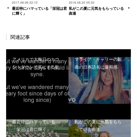
2017.08.06 22:10
2016.08.20 05:30
最近特にハマっている「栄冠は君
私がこの夏に元気をもらっている
に輝く」
曲達
関連記事
アメリカで大晦日のカウ
マライア・キャリーの新
ントダウンで耳にする歌
曲の日本語名に違和感
最近特にハマっている
私がこの夏に元気をもら
「栄冠は君に輝く」
っている曲達