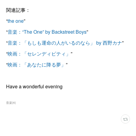
関連記事：
“
the one
”
“
音楽：“The One” by Backstreet Boys
”
“
音楽：「もしも運命の人がいるのなら」 by 西野カナ
”
“
映画：「セレンディピティ」
”
“
映画：「あなたに降る夢」
”
Have a wonderful evening
音楽
(
4
)