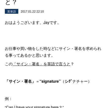
と？
英単語
2017.01.22 22:10
おはようございます、Jayです。
お仕事や買い物をした時などにサイン・署名を求められ
る事ってあるかと思います。
この
「サイン・署名」を英語で言うと
？
「サイン・署名」
＝
“signature”
（
シｸﾞ
ナチャー）
例：
“Can I have your signature here？”