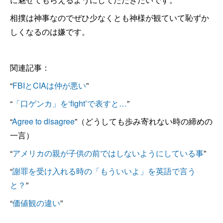
相撲は神事なのでぜひ少なくとも神様が観ていて恥ずか
しくなるのは嫌です。
関連記事：
“
FBIとCIAは仲が悪い
”
“
「口ゲンカ」を‘fight’で表すと…
”
“
Agree to disagree
”（どうしても歩み寄れない時の締めの
一言）
“
アメリカの親が子供の前ではしないようにしている事
”
“
謝罪を受け入れる時の「もういいよ」を英語で言う
と？
”
“
価値観の違い
”