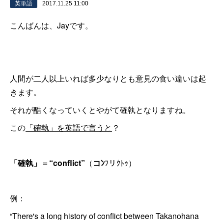
英単語
2017.11.25 11:00
こんばんは、Jayです。
人間が二人以上いれば多少なりとも意見の食い違いは起
きます。
それが酷くなっていくとやがて確執となりますね。
この
「確執」を英語で言うと
？
「確執」
＝
“conflict”
（
コﾝ
ﾌリｸﾄｩ）
例：
“There's a long history of conflict between Takanohana