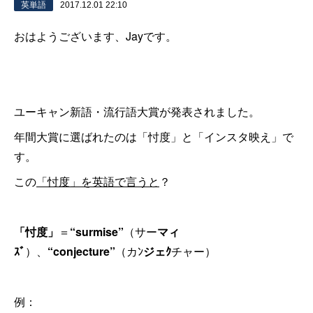
英単語
2017.12.01 22:10
おはようございます、Jayです。
ユーキャン新語・流行語大賞が発表されました。
年間大賞に選ばれたのは「忖度」と「インスタ映え」で
す。
この
「忖度」を英語で言うと
？
「忖度」
＝
“surmise”
（サー
マィ
ｽﾞ
）、
“conjecture”
（カﾝ
ジェｸ
チャー）
例：