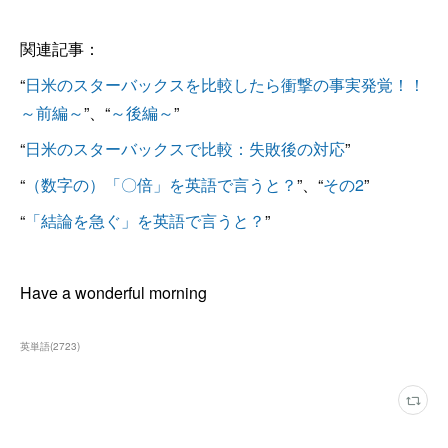
関連記事：
“
日米のスターバックスを比較したら衝撃の事実発覚！！
～前編～
”、“
～後編～
”
“
日米のスターバックスで比較：失敗後の対応
”
“
（数字の）「〇倍」を英語で言うと？
”、“
その2
”
“
「結論を急ぐ」を英語で言うと？
”
Have a wonderful morning
英単語
(
2723
)