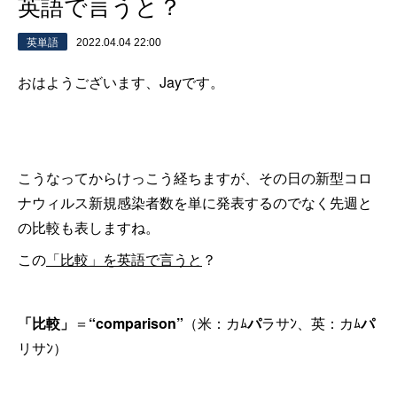
英語で言うと？
英単語
2022.04.04 22:00
おはようございます、Jayです。
こうなってからけっこう経ちますが、その日の新型コロ
ナウィルス新規感染者数を単に発表するのでなく先週と
の比較も表しますね。
この
「比較」を英語で言うと
？
「比較」
＝
“comparison”
（米：カﾑ
パ
ラサﾝ、英：カﾑ
パ
リサﾝ）