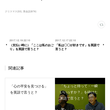
クリスマス
(
33
)
英会話
(
876
)
2017.12.19 22:10
2017.12.17 22:10
（支払い時に）「ここは私のおご
「私は〇〇が好きです」を英語で
り」を英語で言うと？
言うと？
関連記事
「ちょっと待って・一瞬
「心の平安を見つける」
いいっすか？」を砕けた
を英語で言うと？
英語で言うと？