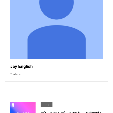
Jay English
YouTube
PR