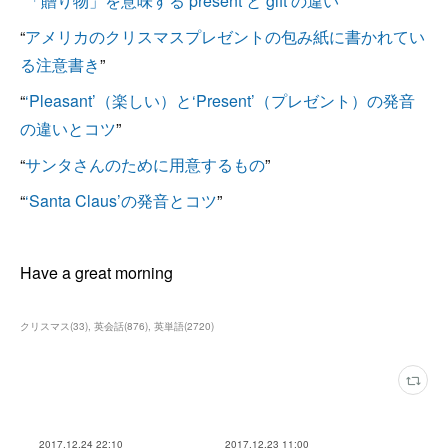
“
「贈り物」を意味する‘present’と‘gift’の違い
”
“
アメリカのクリスマスプレゼントの包み紙に書かれてい
る注意書き
”
“
‘Pleasant’（楽しい）と‘Present’（プレゼント）の発音
の違いとコツ
”
“
サンタさんのために用意するもの
”
“
‘Santa Claus’の発音とコツ
”
Have a great morning
クリスマス
(
33
)
英会話
(
876
)
英単語
(
2720
)
2017.12.24 22:10
2017.12.23 11:00