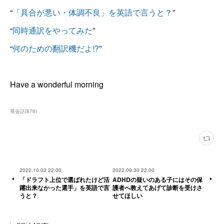
“
「具合が悪い・体調不良」を英語で言うと？
”
“
同時通訳をやってみた
”
“
何のための翻訳機だよ!?
”
Have a wonderful morning
英会話
(
876
)
2022.10.02 22:00
2022.09.30 22:00
「ドラフト上位で選ばれたけど活
ADHDの疑いのある子にはその保
躍出来なかった選手」を英語で言
護者へ教えてあげて診断を受けさ
うと？
せてほしい