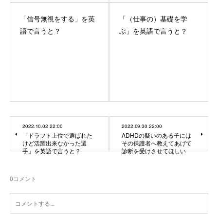
「信号無視をする」を英
「（仕事の）基礎を学
語で言うと？
ぶ」を英語で言うと？
2022.10.02 22:00
2022.09.30 22:00
「ドラフト上位で選ばれた
ADHDの疑いのある子には
けど活躍出来なかった選
その保護者へ教えてあげて
手」を英語で言うと？
診断を受けさせてほしい
0
コメント