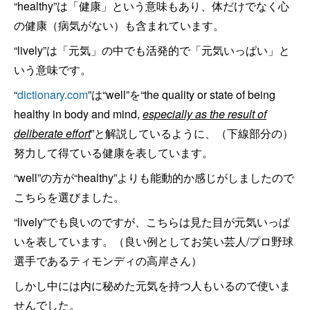
“healthy”は「健康」という意味もあり、体だけでなく心
の健康（病気がない）も含まれています。
“lively”は「元気」の中でも活発的で「元気いっぱい」と
いう意味です。
“
dictionary.com
”は“well”を“the quality or state of being
healthy in body and mind,
especially as the result of
deliberate effort
”と解説しているように、（下線部分の）
努力して得ている健康を表しています。
“well”の方が“healthy”よりも能動的か感じがしましたので
こちらを選びました。
“lively”でも良いのですが、こちらは見た目が元気いっぱ
いを表しています。（良い例としてお笑い芸人/プロ野球
選手であるティモンディの高岸さん）
しかし中には内に秘めた元気を持つ人もいるので使いま
せんでした。