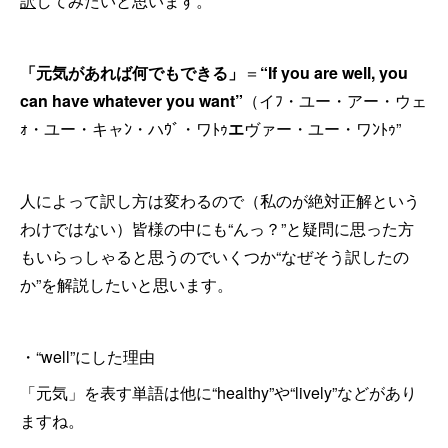
訳
してみたいと思います。
「元気があれば何でもできる」
＝
“If you are well, you
can have whatever you want”
（イﾌ・ユー・アー・ウェ
ｫ・ユー・キャﾝ・ハｳﾞ・ワﾄｩ
エ
ヴァー・ユー・ワﾝﾄｩ”
人によって訳し方は変わるので（私のが絶対正解という
わけではない）皆様の中にも“んっ？”と疑問に思った方
もいらっしゃると思うのでいくつか“なぜそう訳したの
か”を解説したいと思います。
・“well”にした理由
「元気」を表す単語は他に“healthy”や“lively”などがあり
ますね。