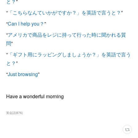
と？
”
“
「こちらなんていかがですか？」を英語で言うと？
”
“
Can I help you？
”
“
アメリカで商品をレジに持って行った時に聞かれる質
問
”
“
「ギフト用にラッピングしましょうか？」を英語で言う
と？
”
“
Just browsing
”
Have a wonderful morning
英会話
(
876
)