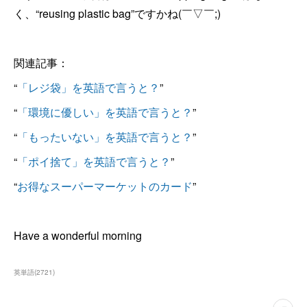
く、“reusing plastic bag”ですかね(￣▽￣;)
関連記事：
“
「レジ袋」を英語で言うと？
”
“
「環境に優しい」を英語で言うと？
”
“
「もったいない」を英語で言うと？
”
“
「ポイ捨て」を英語で言うと？
”
“
お得なスーパーマーケットのカード
”
Have a wonderful morning
英単語
(
2721
)