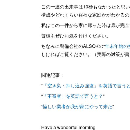
この一連の出来事は10秒もなかったと思
構成やどれくらい裕福な家庭かがわかるの
私はこの一件から家に帰った時は扉が完全
皆様もぜひお気を付けください。
ちなみに警備会社のALSOKの“
年末年始の
しければご覧ください。（実際の対策が書
関連記事：
“
「空き巣・押し込み強盗」を英語で言う
“
「不審者」を英語で言うと？
”
“
怪しい業者が我が家にやって来た
”
Have a wonderful morning