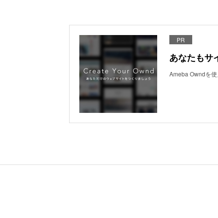
PR
あなたもサ
Ameba Own