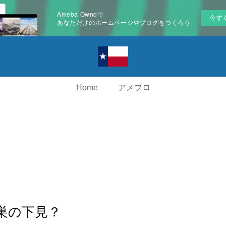
Ameba Owndで
今す
あなただけのホームページやブログをつくろう
Home
アメブロ
巣の下見？