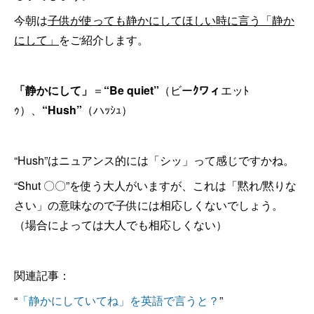
今朝は
子供が使っても静かにしてほしい時に言う「静か
にして」
をご紹介します。
「静かにして」
＝
“Be quiet”
（ビー
ｸワィ
エッﾄ
ｩ）、
“Hush”
（ハｯｼｭ）
“Hush”はニュアンス的には「シッ」って感じですかね。
“Shut 〇〇”を使う大人がいますが、これは「黙れ/黙りな
さい」の意味なので子供には相応しくないでしょう。
（場合によっては大人でも相応しくない）
関連記事：
“
「静かにしていてね」を英語で言うと？
”