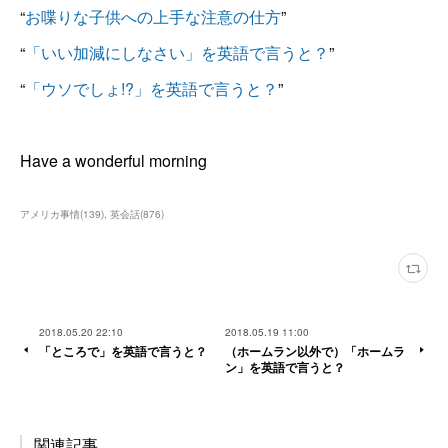
“
お喋りな子供への上手な注意の仕方
”
“
「いい加減にしなさい」を英語で言うと？
”
“
「ウソでしょ!?」を英語で言うと？
”
Have a wonderful morning
アメリカ事情
(
139
)
英会話
(
876
)
2018.05.20 22:10
2018.05.19 11:00
「ところで」を英語で言うと？
（ホームラン以外で）「ホームラ
ン」を英語で言うと？
関連記事