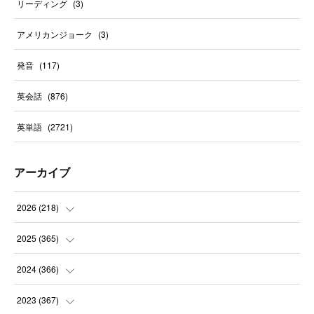
リーディング
(
3
)
アメリカンジョーク
(
3
)
発音
(
117
)
英会話
(
876
)
英単語
(
2721
)
アーカイブ
2026
(
218
)
(
7
)
2025
(
365
)
(
31
)
(
31
)
2024
(
366
)
(
30
)
(
30
)
(
32
)
2023
(
367
)