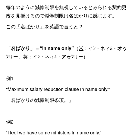
毎年のように減俸制限を無視しているとみられる契約更
改を見掛けるので減俸制限は名ばかりに感じます。
この
「名ばかり」を英語で言うと
？
「名ばかり」
＝
“in name only”
（
米
：イﾝ・ネィﾑ・
オゥ
ﾝ
リー、
英
：イﾝ・ネィﾑ・
アゥﾝ
リー）
例1：
“Maximum salary reduction clause in name only.”
「名ばかりの減俸制限条項。」
例2：
“I feel we have some ministers in name only.”