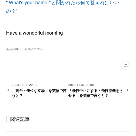
“
‘What's your name?’と聞かれたら何て答えればいい
の？
”
Have a wonderful morning
英会話
(
876
)
英単語
(
2722
)
2023.12.02 22:00
2023.11.30 22:00
「高台・優位な立場」を英語で言
「飛行中止にする・飛行待機をさ
うと？
せる」を英語で言うと？
関連記事