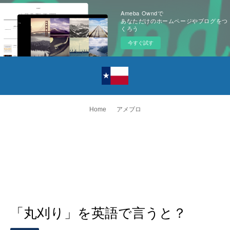
Ameba Owndで
あなただけのホームページやブログをつ
くろう
今すぐ試す
Home
アメブロ
「丸刈り」を英語で言うと？