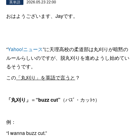
英単語
2026.05.23 22:00
おはようございます、Jayです。
“
Yahoo!ニュース
”に天理高校の柔道部は丸刈りが暗黙の
ルールらしいのですが、脱丸刈りを進めようし始めてい
るそうです。
この
「丸刈り」を英語で言うと
？
「丸刈り」
＝
“buzz cut”
（バｽﾞ・カッﾄｩ）
例：
“I wanna buzz cut.”