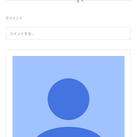
と？
0
コメント