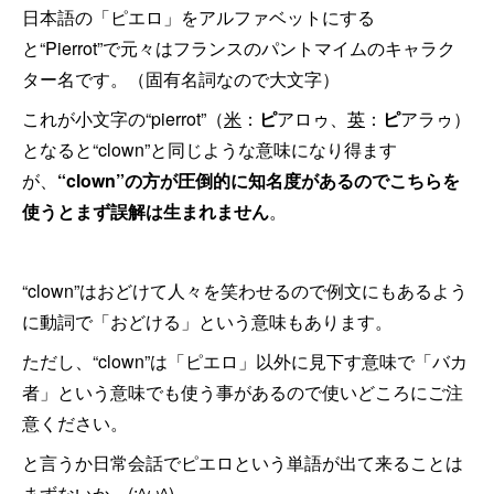
日本語の「ピエロ」をアルファベットにする
と“Pierrot”で元々はフランスのパントマイムのキャラク
ター名です。（固有名詞なので大文字）
これが小文字の“pierrot”（
米
：
ピ
アロゥ、
英
：
ピ
アラゥ）
となると“clown”と同じような意味になり得ます
が、
“clown”の方が圧倒的に知名度があるのでこちらを
使うとまず誤解は生まれません
。
“clown”はおどけて人々を笑わせるので例文にもあるよう
に動詞で「おどける」という意味もあります。
ただし、“clown”は「ピエロ」以外に見下す意味で「バカ
者」という意味でも使う事があるので使いどころにご注
意ください。
と言うか日常会話でピエロという単語が出て来ることは
まずないか…(;^ω^)