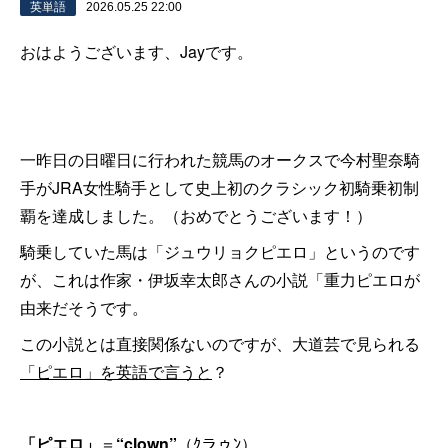
英単語
2026.05.25 22:00
おはようございます、Jayです。
一昨日の日曜日に行われた競馬のオークスで今村聖奈騎
手がJRA女性騎手として史上初のクラシック初騎乗初制
覇を達成しました。（おめでとうございます！）
騎乗していた馬は「ジュウリョクピエロ」というのです
が、これは作家・伊坂幸太郎さんの小説「重力ピエロが
由来だそうです。
この小説とは直接関係ないのですが、大道芸で見られる
「ピエロ」を英語で言うと
？
「ピエロ」
＝
“clown”
（ｸラゥﾝ）