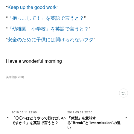
“
Keep up the good work
”
“
「抱っこして！」を英語で言うと？
”
“
「幼稚園＋小学校」を英語で言うと？
”
“
安全のために子供には開けられないフタ
”
Have a wonderful morning
英単語
(
2723
)
2019.05.11 22:00
2019.05.09 22:00
「〇〇へはどうやって行けばいい
「休憩」を意味す
ですか？」を英語で言うと？
る“Break”と“Intermission”の違
い