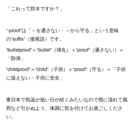
「これって防水ですか？」
“-proof”は「～を通さない・～から守る」という意味
の“suffix”（接尾語）です。
“bulletproof”＝“bullet”（弾丸）＋“proof”（通さない）＝
「防弾」
“childproof”＝“child”（子供）＋“proof”（守る）＝「子供
に扱えない・子供に安全」
東日本で気温が低い日が続くみたいなので雨に濡れて風
邪など引かぬよう、体調に気を付けてお過ごしくださ
い。