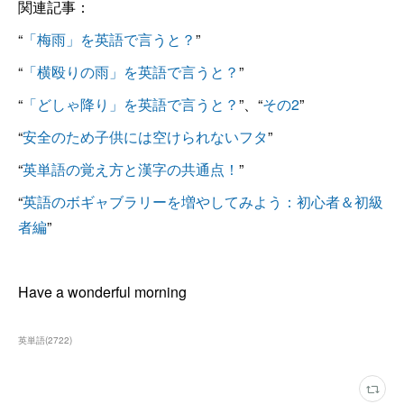
関連記事：
“
「梅雨」を英語で言うと？
”
“
「横殴りの雨」を英語で言うと？
”
“
「どしゃ降り」を英語で言うと？
”、“
その2
”
“
安全のため子供には空けられないフタ
”
“
英単語の覚え方と漢字の共通点！
”
“
英語のボギャブラリーを増やしてみよう：初心者＆初級
者編
”
Have a wonderful morning
英単語
(
2722
)