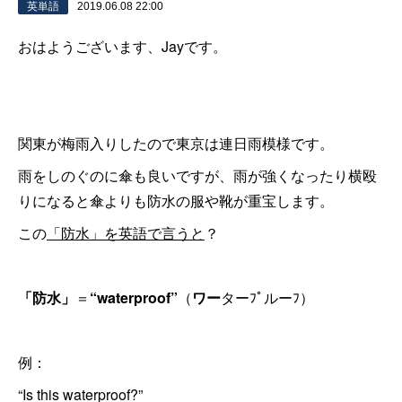
英単語
2019.06.08 22:00
おはようございます、Jayです。
関東が梅雨入りしたので東京は連日雨模様です。
雨をしのぐのに傘も良いですが、雨が強くなったり横殴
りになると傘よりも防水の服や靴が重宝します。
この
「防水」を英語で言うと
？
「防水」
＝
“waterproof”
（
ワー
ターﾌﾟルーﾌ）
例：
“Is this waterproof?”