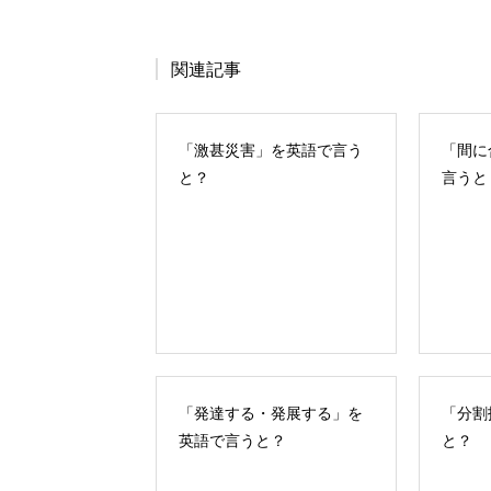
関連記事
「激甚災害」を英語で言う
「間に
と？
言うと
「発達する・発展する」を
「分割
英語で言うと？
と？