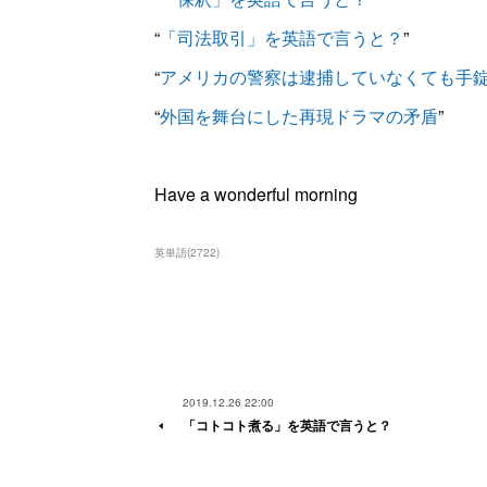
“
「司法取引」を英語で言うと？
”
“
アメリカの警察は逮捕していなくても手
“
外国を舞台にした再現ドラマの矛盾
”
Have a wonderful morning
英単語
(
2722
)
2019.12.26 22:00
「コトコト煮る」を英語で言うと？