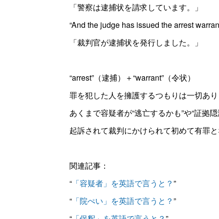
「警察は逮捕状を請求しています。」
“And the judge has issued the arrest warrant
「裁判官が逮捕状を発行しました。」
“arrest”（逮捕）＋“warrant”（令状）
罪を犯した人を擁護するつもりは一切あり
あくまで容疑者が“逃亡するかも”や“証拠
起訴されて裁判にかけられて初めて有罪と
関連記事：
“
「容疑者」を英語で言うと？
”
“
「院ぺい」を英語で言うと？
”
“
「保釈」を英語で言うと？
”