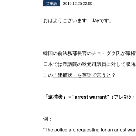
英単語
2019.12.25 22:00
おはようございます、Jayです。
韓国の前法務部長官のチョ・グク氏が職権
日本では衆議院の秋元司議員に対して収賄
この
「逮捕状」を英語で言うと
？
「逮捕状」
＝
“arrest warrant”
（ア
レｽﾄｩ
・
例：
“The police are requesting for an arrest warr