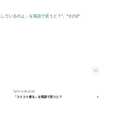
にしているのよ」を英語で言うと？
”、“
その2
”
2019.12.26 22:00
「コトコト煮る」を英語で言うと？