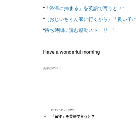
“
「渋滞に捕まる」を英語で言うと？
”
“
（おじいちゃん家に行くから）「良い子
“
待ち時間に読む感動ストーリー
”
Have a wonderful morning
英単語
(
2723
)
2019.12.28 22:00
「留守」を英語で言うと？