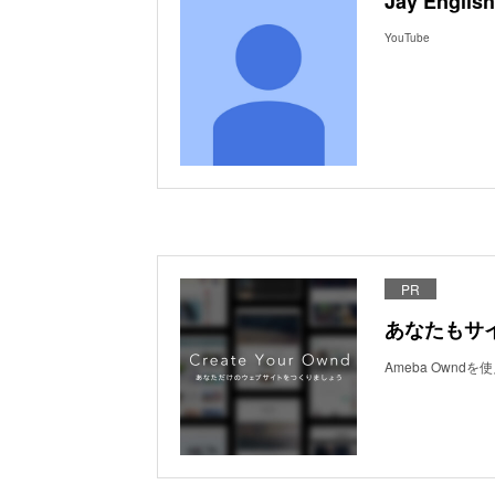
Jay English
YouTube
PR
あなたもサ
Ameba Own