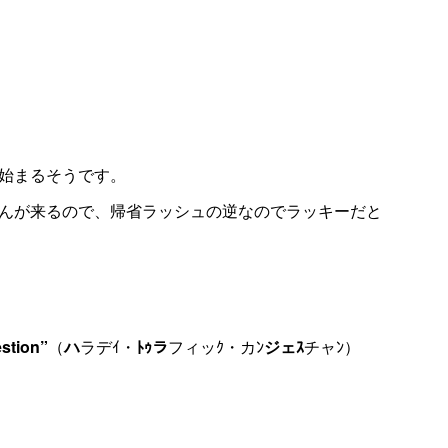
始まるそうです。
んが来るので、帰省ラッシュの逆なのでラッキーだと
estion”
（
ハ
ラデｲ・
ﾄｩラ
フィッｸ・カﾝ
ジェｽ
チャﾝ）