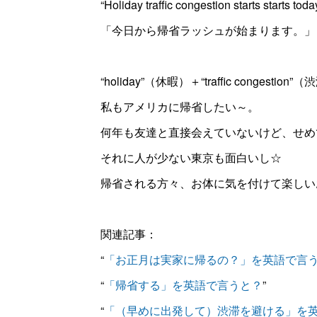
“Holiday traffic congestion starts starts today
「今日から帰省ラッシュが始まります。」
“holiday”（休暇）＋“traffic congestion”
私もアメリカに帰省したい～。
何年も友達と直接会えていないけど、せめ
それに人が少ない東京も面白いし☆
帰省される方々、お体に気を付けて楽しい
関連記事：
“
「お正月は実家に帰るの？」を英語で言
“
「帰省する」を英語で言うと？
”
“
「（早めに出発して）渋滞を避ける」を