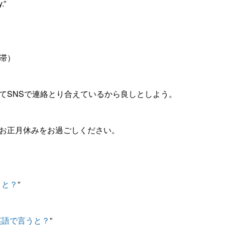
.”
（渋滞）
てSNSで連絡とり合えているから良しとしよう。
お正月休みをお過ごしください。
うと？
”
英語で言うと？
”