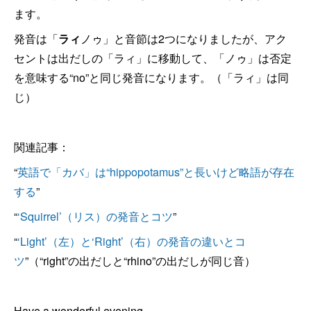
ます。
発音は「
ラィ
ノゥ」と音節は2つになりましたが、アク
セントは出だしの「ラィ」に移動して、「ノゥ」は否定
を意味する“no”と同じ発音になります。（「ラィ」は同
じ）
関連記事：
“
英語で「カバ」は“hippopotamus”と長いけど略語が存在
する
”
“
‘Squirrel’（リス）の発音とコツ
”
“
‘Light’（左）と‘Right’（右）の発音の違いとコ
ツ
”（“right”の出だしと“rhino”の出だしが同じ音）
Have a wonderful evening