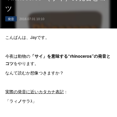
ツ
発音
2016.07.01 10:10
こんばんは、Jayです。
今夜は動物の
「サイ」を意味する“rhinoceros”の発音と
コツ
をやります。
なんて読むか想像つきますか？
実際の発音に近いカタカナ表記
：
「ラィ
ノ
サラｽ」