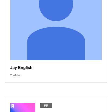
Jay English
YouTube
PR