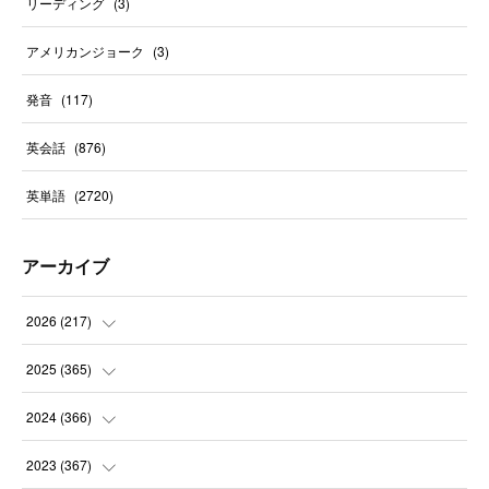
リーディング
(
3
)
アメリカンジョーク
(
3
)
発音
(
117
)
英会話
(
876
)
英単語
(
2720
)
アーカイブ
2026
(
217
)
(
6
)
2025
(
365
)
(
31
)
(
31
)
2024
(
366
)
(
30
)
(
30
)
(
32
)
2023
(
367
)