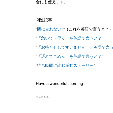
合にも使えます。
関連記事：
“
間に合わない!!
”（これを英語で言うと？）
“
「急いで・早く」を英語で言うと？
”
“
「お待たせしてすいません」、英語で言
“
「遅れてごめん」を英語で言うと？
”
“
待ち時間に読む感動ストーリー
”
Have a wonderful morning
英会話
(
875
)