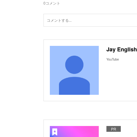
0
コメント
Jay English
YouTube
PR