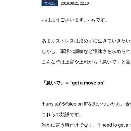
英会話
2016.08.21 22:10
おはようございます、Jayです。
あまりストレスは溜めずに生きていきたい
しかし、軍隊の訓練など迅速さを求められ
こんな時は上官や上司から
「急いで」と言
「急いで」
＝
“get a move on”
“hurry up”や“step on it”を思いついた
これらの類語です。
誰かに言う時だけでなく、“I need to ge