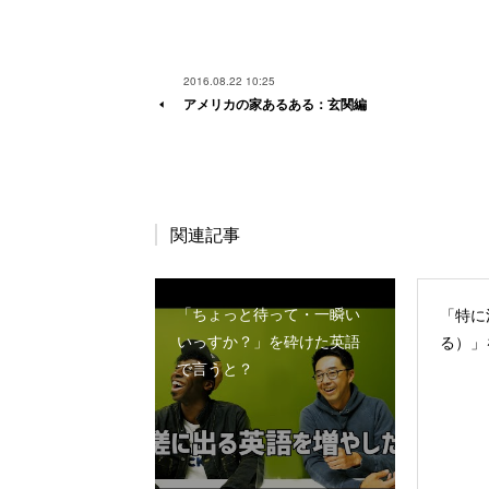
2016.08.22 10:25
アメリカの家あるある：玄関編
関連記事
「ちょっと待って・一瞬い
「特に
いっすか？」を砕けた英語
る）」
で言うと？