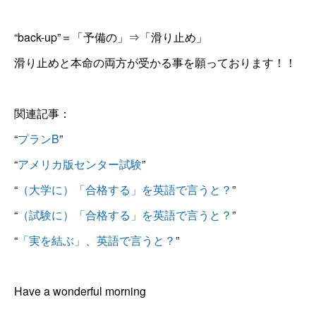
“back-up”＝「予備の」⇒「滑り止め」
滑り止めと本命の両方が受かる事を願っております！！
関連記事：
“
プランB
”
“
アメリカ版センター試験
”
“
（大学に）「合格する」を英語で言うと？
”
“
（試験に）「合格する」を英語で言うと？
”
“
「実を結ぶ」、英語で言うと？
”
Have a wonderful morning