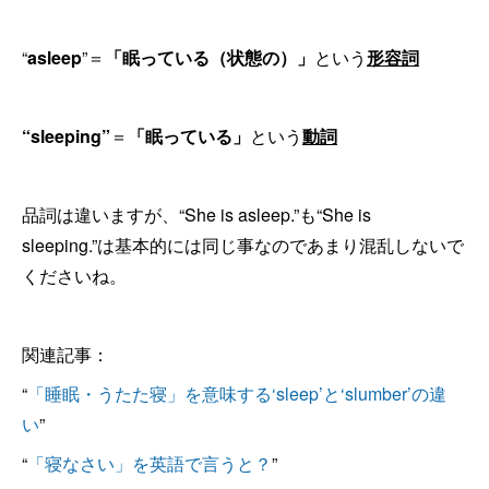
“
asleep
”＝
「眠っている（状態の）」
という
形容詞
“sleeping”
＝
「眠っている」
という
動詞
品詞は違いますが、“She is asleep.”も“She is
sleeping.”は基本的には同じ事なのであまり混乱しないで
くださいね。
関連記事：
“
「睡眠・うたた寝」を意味する‘sleep’と‘slumber’の違
い
”
“
「寝なさい」を英語で言うと？
”