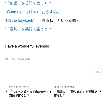
“
「仮眠」を英語で言うと？
”
“
‘Good night’以外の「おやすみ」
”
“
Hit the hay/sack
”（「寝るね」という意味）
“
「寝坊」を英語で言うと？
”
Have a wonderful evening
違い
(
173
)
英単語
(
2723
)
2016.11.26 22:10
2016.11.25 22:10
「ちょっと近くまで来たから」を
（受験の）「滑り止め」を英語で
英語で言うと？
言うと？