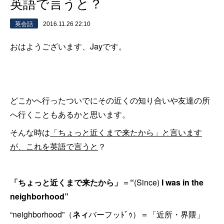
英語で言うと？
英会話
2016.11.26 22:10
おはようございます、Jayです。
どこかへ行ったついでにその近くの知り合いや友達の所
へ行くこともあるかと思います。
そんな時は
「ちょっと近くまで来たから」と言います
が、これを英語で言うと
？
「ちょっと近くまで来たから」
＝
“
(Since)
I was in the
neighborhood”
“neighborhood”（
ネィ
バーフッﾄﾞｩ）＝「近所・界隈」