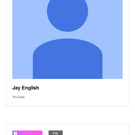
Jay English
YouTube
PR