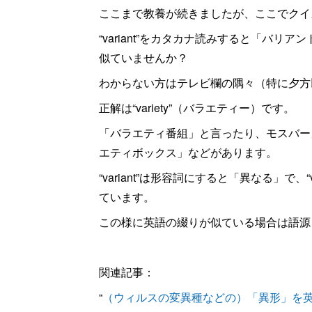
ここまで教養が続きましたが、ここでクイ
“variant”をカタカナ読みすると「バ
似ていませんか？
わからない方はテレビ欄の隅々（特に夕方
正解は“variety”（バラエティー）です。
「バラエティ番組」と言ったり、モスバー
エティボックス」などがあります。
“variant”は形容詞にすると「異なる」で
ています。
この様に英語の綴りが似ている場合は語源
関連記事：
“
（ウィルスの変異種などの）「異形」を