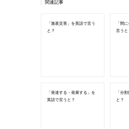
関連記事
「激甚災害」を英語で言う
「間に
と？
言うと
「発達する・発展する」を
「分割
英語で言うと？
と？