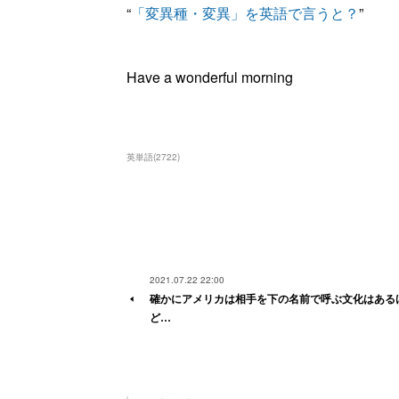
“
「変異種・変異」を英語で言うと？
”
Have a wonderful morning
英単語
(
2722
)
2021.07.22 22:00
確かにアメリカは相手を下の名前で呼ぶ文化はある
ど…