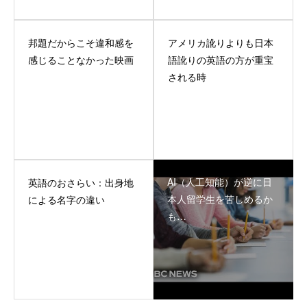
邦題だからこそ違和感を
アメリカ訛りよりも日本
感じることなかった映画
語訛りの英語の方が重宝
される時
AI（人工知能）が逆に日
英語のおさらい：出身地
本人留学生を苦しめるか
による名字の違い
も…