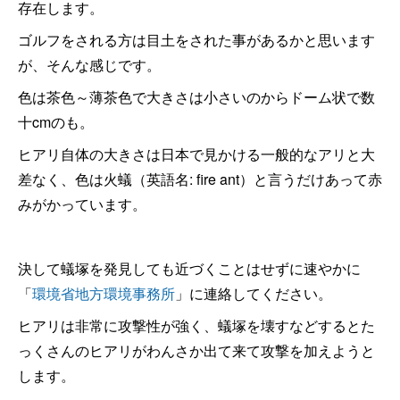
存在します。
ゴルフをされる方は目土をされた事があるかと思います
が、そんな感じです。
色は茶色～薄茶色で大きさは小さいのからドーム状で数
十cmのも。
ヒアリ自体の大きさは日本で見かける一般的なアリと大
差なく、色は火蟻（英語名: fire ant）と言うだけあって赤
みがかっています。
決して蟻塚を発見しても近づくことはせずに速やかに
「
環境省地方環境事務所
」に連絡してください。
ヒアリは非常に攻撃性が強く、蟻塚を壊すなどするとた
っくさんのヒアリがわんさか出て来て攻撃を加えようと
します。