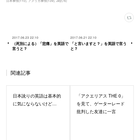
日本事情
(
110
)
アメリカ事情
(
139
)
Jay
(
76
)
2017.06.23 22:10
2017.06.21 22:10
（死別による）「悲痛」を英語で
「と言いますと？」を英語で言う
言うと？
と？
関連記事
日本訛りの英語は基本的
「アクエリアス THE 0」
に気にならないけど…
を見て、ゲーターレード
批判した友達に一言