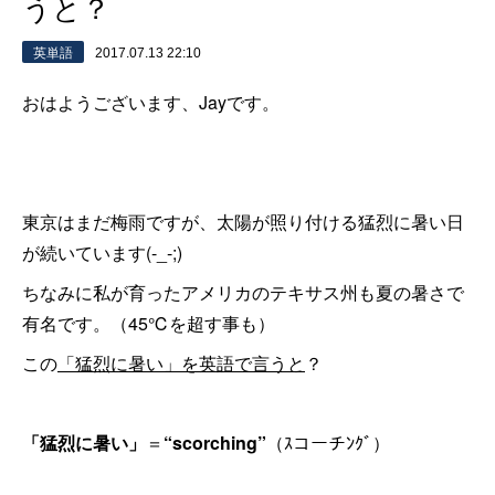
うと？
英単語
2017.07.13 22:10
おはようございます、Jayです。
東京はまだ梅雨ですが、太陽が照り付ける猛烈に暑い日
が続いています(-_-;)
ちなみに私が育ったアメリカのテキサス州も夏の暑さで
有名です。（45℃を超す事も）
この
「猛烈に暑い」を英語で言うと
？
「猛烈に暑い」
＝
“scorching”
（ｽコーチﾝｸﾞ）