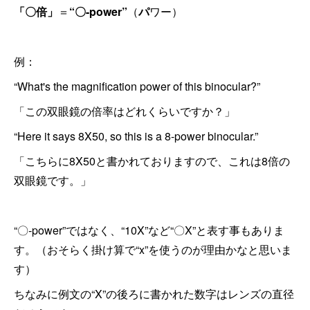
「〇倍」
＝
“〇-power”
（
パ
ワー）
例：
“What's the magnification power of this binocular?”
「この双眼鏡の倍率はどれくらいですか？」
“Here it says 8X50, so this is a 8-power binocular.”
「こちらに8X50と書かれておりますので、これは8倍の
双眼鏡です。」
“〇-power”ではなく、“10X”など“〇X”と表す事もありま
す。（おそらく掛け算で“x”を使うのが理由かなと思いま
す）
ちなみに例文の“X”の後ろに書かれた数字はレンズの直径