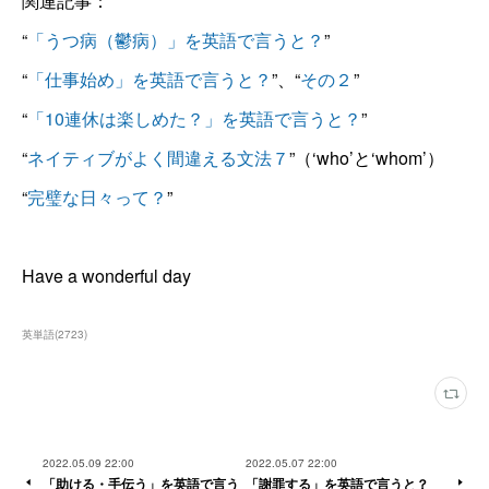
関連記事：
“
「うつ病（鬱病）」を英語で言うと？
”
“
「仕事始め」を英語で言うと？
”、“
その２
”
“
「10連休は楽しめた？」を英語で言うと？
”
“
ネイティブがよく間違える文法７
”（‘who’と‘whom’）
“
完璧な日々って？
”
Have a wonderful day
英単語
(
2723
)
2022.05.09 22:00
2022.05.07 22:00
「助ける・手伝う」を英語で言う
「謝罪する」を英語で言うと？