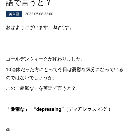
語で言うと？
英単語
2022.05.08 22:00
おはようございます、Jayです。
ゴールデンウィークが終わりました。
10連休だった方にとって今日は憂鬱な気分になっている
のではないでしょうか。
この
「憂鬱な」を英語で言うと
？
「憂鬱な」
＝
“depressing”
（ディ
ﾌﾟレッ
スィﾝｸﾞ）
例：