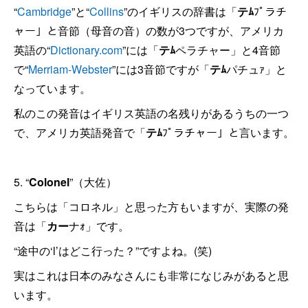
“
Cambridge
”と“
Collins
”のイギリスの辞書は「
テﾑ
ﾌﾟラチ
ャー」と音節（母音の音）の数が3つですが、アメリカ
英語の“
Dictionary.com
”には「
テﾑ
ペラチャー」と4音節
で“
Merriam-Webster
”には3音節ですが「
テﾑ
パチュｧ」と
なっています。
私のこの発音はイギリス英語の名残りがあるうちの一つ
で、アメリカ英語発音で「
テﾑ
ﾌﾟラチャー」と言います。
5. “
Colonel
”（大佐）
こちらは「コロネル」と思った方もいますが、実際の発
音は「
カー
ナｫ」です。
“途中の‘l’はどこ行った？”ですよね。(笑)
実はこれは日本のみなさんにも非常になじみがあると思
います。