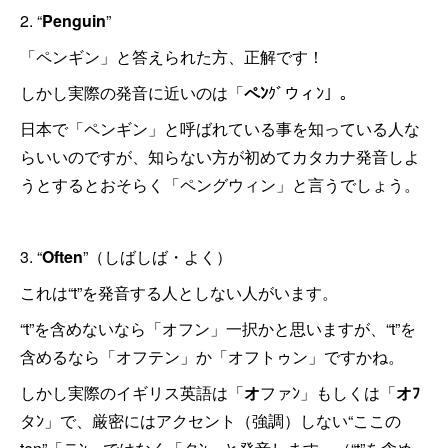
2. “
Penguin
”
「ペンギン」と答えられた方、正解です！
しかし実際の発音に近いのは「
ペﾝ
ｸﾞウィﾝ」。
日本で「ペンギン」と呼ばれている事を知っている人な
らいいのですが、知らない方が初めてカタカナ発音しよ
うとするとおそらく「ペングウィン」と言うでしょう。
3. “
Often
”（しばしば・よく）
これは“t”を発音する人としない人がいます。
“t”を含めないなら「オフン」一択かと思いますが、“t”を
含めるなら「オフテン」か「オフトゥン」ですかね。
しかし実際のイギリス英語は「
オ
ファﾝ」もしくは「
オﾌ
タﾝ」で、厳密にはアクセント（強調）しない“ここの