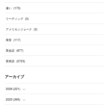
違い
(
173
)
リーディング
(
3
)
アメリカンジョーク
(
3
)
発音
(
117
)
英会話
(
877
)
英単語
(
2723
)
アーカイブ
2026
(
221
)
(
10
)
2025
(
365
)