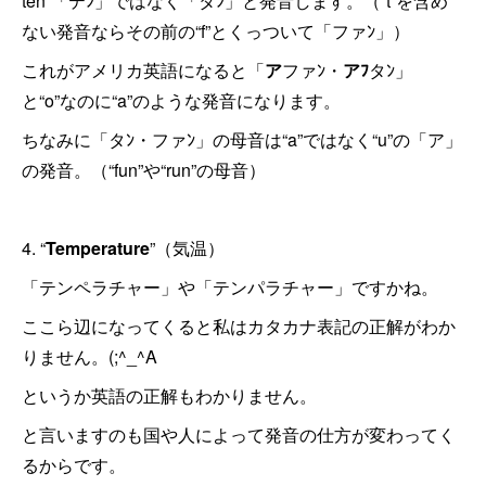
ten”「テﾝ」ではなく「タﾝ」と発音します。（“t”を含め
ない発音ならその前の“f”とくっついて「ファﾝ」）
これがアメリカ英語になると「
ア
ファﾝ・
アﾌ
タﾝ」
と“o”なのに“a”のような発音になります。
ちなみに「タﾝ・ファﾝ」の母音は“a”ではなく“u”の「ア」
の発音。（“fun”や“run”の母音）
4. “
Temperature
”（気温）
「テンペラチャー」や「テンパラチャー」ですかね。
ここら辺になってくると私はカタカナ表記の正解がわか
りません。(;^_^A
というか英語の正解もわかりません。
と言いますのも国や人によって発音の仕方が変わってく
るからです。