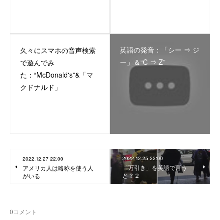
英語の発音：「シー ⇒ ジ
久々にスマホの音声検索
ー」＆“C ⇒ Z”
で遊んでみ
た：“McDonald's”&「マ
クドナルド」
2022.12.25 22:00
2022.12.27 22:00
「万引き」を英語で言う
アメリカ人は略称を使う人
と？２
がいる
0
コメント