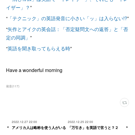
イザー」？
”
“
「テクニック」の英語発音に小さい「ッ」は入らない!?
”
“
矢作とアイクの英会話：「否定疑問文への返答」と「否
定の同調」
”
“
英語を聞き取ってもらえる時
”
Have a wonderful morning
発音
(
117
)
2022.12.27 22:00
2022.12.25 22:00
アメリカ人は略称を使う人がいる
「万引き」を英語で言うと？２