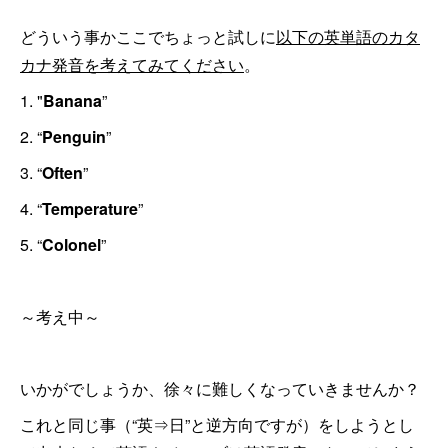
どういう事かここでちょっと試しに
以下の英単語のカタ
カナ発音を考えてみてください
。
1. "
Banana
”
2. “
Penguin
”
3. “
Often
”
4. “
Temperature
”
5. “
Colonel
”
～考え中～
いかがでしょうか、徐々に難しくなっていきませんか？
これと同じ事（“英⇒日”と逆方向ですが）をしようとし