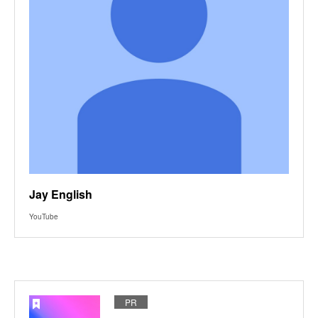
Jay English
YouTube
PR