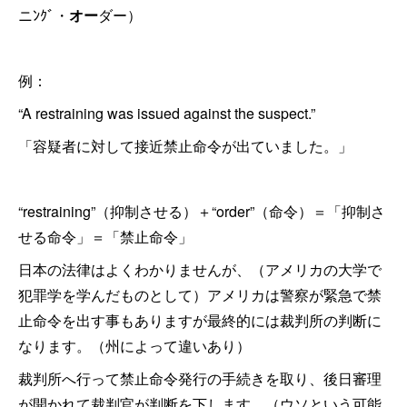
ニﾝｸﾞ・
オー
ダー）
例：
“A restraining was issued against the suspect.”
「容疑者に対して接近禁止命令が出ていました。」
“restraining”（抑制させる）＋“order”（命令）＝「抑制さ
せる命令」＝「禁止命令」
日本の法律はよくわかりませんが、（アメリカの大学で
犯罪学を学んだものとして）アメリカは警察が緊急で禁
止命令を出す事もありますが最終的には裁判所の判断に
なります。（州によって違いあり）
裁判所へ行って禁止命令発行の手続きを取り、後日審理
が開かれて裁判官が判断を下します。（ウソという可能