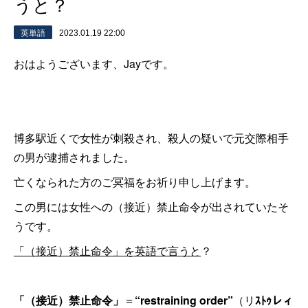
うと？
英単語
2023.01.19 22:00
おはようございます、Jayです。
博多駅近くで女性が刺殺され、殺人の疑いで元交際相手
の男が逮捕されました。
亡くなられた方のご冥福をお祈り申し上げます。
この男には女性への（接近）禁止命令が出されていたそ
うです。
「（接近）禁止命令」を英語で言うと
？
「（接近）禁止命令」
＝
“restraining order”
（リ
ｽﾄｩレィ