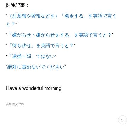
関連記事：
“
（注意報や警報などを）「発令する」を英語で言う
と？
”
“
「嫌がらせ・嫌がらせをする」を英語で言うと？
”
“
「待ち伏せ」を英語で言うと？
”
“
「逮捕＝罰」ではない
”
“
絶対に責めないでください
”
Have a wonderful morning
英単語
(
2722
)