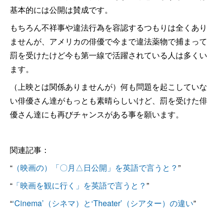
基本的には公開は賛成です。
もちろん不祥事や違法行為を容認するつもりは全くあり
ませんが、アメリカの俳優で今まで違法薬物で捕まって
罰を受けたけど今も第一線で活躍されている人は多くい
ます。
（上映とは関係ありませんが）何も問題を起こしていな
い俳優さん達がもっとも素晴らしいけど、罰を受けた俳
優さん達にも再びチャンスがある事を願います。
関連記事：
“
（映画の）「〇月△日公開」を英語で言うと？
”
“
「映画を観に行く」を英語で言うと？
”
“
‘Cinema’（シネマ）と‘Theater’（シアター）の違い
”