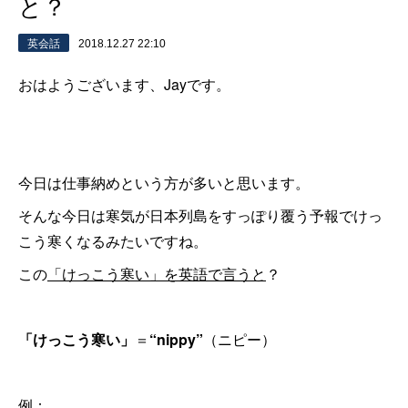
と？
英会話
2018.12.27 22:10
おはようございます、Jayです。
今日は仕事納めという方が多いと思います。
そんな今日は寒気が日本列島をすっぽり覆う予報でけっ
こう寒くなるみたいですね。
この
「けっこう寒い」を英語で言うと
？
「けっこう寒い」
＝
“nippy”
（ニピー）
例：