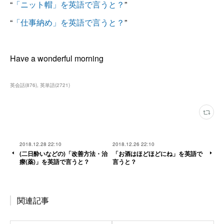
“
「ニット帽」を英語で言うと？
”
“
「仕事納め」を英語で言うと？
”
Have a wonderful morning
英会話
(
876
)
英単語
(
2721
)
2018.12.28 22:10
2018.12.26 22:10
(二日酔いなどの)「改善方法・治
「お酒はほどほどにね」を英語で
療(薬)」を英語で言うと？
言うと？
関連記事