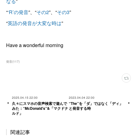
なる
”
“
‘R’の発音
”、“
その2
”、“
その3
”
“
英語の発音が大変な時は
”
Have a wonderful morning
発音
(
117
)
2025.04.15 22:00
2023.04.04 22:00
久々にスマホの音声検索で遊んで
“The”を「ダ」ではなく「ディ」
みた：“McDonald's”&「マクドナ
と発音する時
ルド」
関連記事