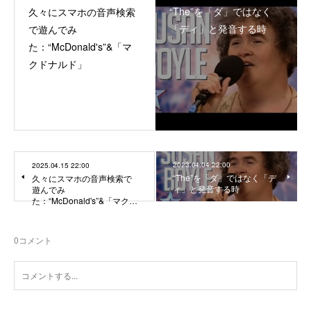
“The”を「ダ」ではなく
久々にスマホの音声検索
「ディ」と発音する時
で遊んでみ
た：“McDonald's”&「マ
クドナルド」
2023.04.04 22:00
2025.04.15 22:00
“The”を「ダ」ではなく「デ
久々にスマホの音声検索で
ィ」と発音する時
遊んでみ
た：“McDonald's”&「マク…
0
コメント