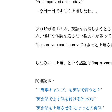
“You improved a lot today.”
「今日一日ですごく上達したね。」
プロ野球選手の方、英語を習得しようとさ
方、怪我や体調を崩さない程度に頑張ってく
“I'm sure you can improve.”（き
ちなみに「
上達
」という
名詞
は“
improvem
関連記事：
“
「春季キャンプ」を英語で言うと？
”
“
英会話でまず気を付ける2つの事
”
“
英会話を上達させる‘ちょっとの勇気’
”