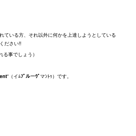
れている方、それ以外に何かを上達しようとしている
ださい!!
っと上達される事でしょう）
ent
”（イﾑ
ﾌﾟルーｳﾞ
マﾝﾄｩ）です。