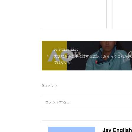
2019.02.01 22:00
大坂なおみ選手に対する誤訳：おそらくこれが原
ではないか
0
コメント
Jay English