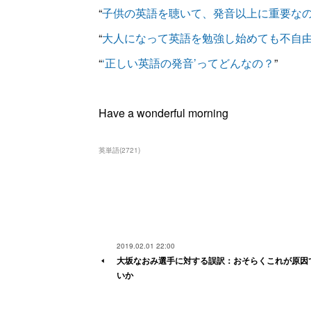
“
子供の英語を聴いて、発音以上に重要な
“
大人になって英語を勉強し始めても不自
“
‘正しい英語の発音’ってどんなの？
”
Have a wonderful morning
英単語
(
2721
)
2019.02.01 22:00
大坂なおみ選手に対する誤訳：おそらくこれが原因
いか