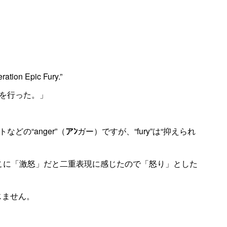
ration Epic Fury.”
を行った。」
どの“anger”（
アﾝ
ガー）ですが、“fury”は“抑えられ
でここに「激怒」だと二重表現に感じたので「怒り」とした
感じません。