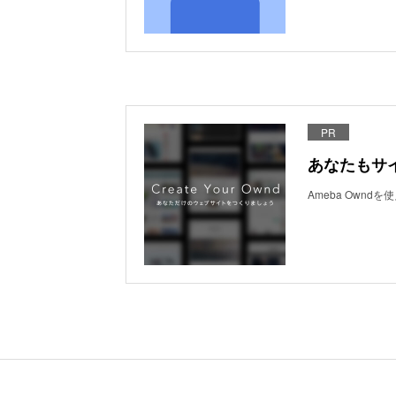
PR
あなたもサ
Ameba Own