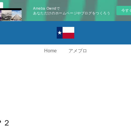
Ameba Owndで
今す
あなただけのホームページやブログをつくろう
Home
アメブロ
？２