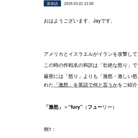
英単語
2026.03.01 22:00
おはようございます、Jayです。
アメリカとイスラエルがイランを攻撃して
この時の作戦名の和訳は「壮絶な怒り」で
厳密には「怒り」よりも「激怒・激しい怒
れた
「激怒」を英語で何と言うか
をご紹介
「激怒」
＝
“fury”
（
フュー
リー）
例1：