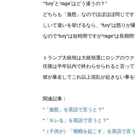
“‘fury’と‘rage’はどう違うの？”
どちらも「激怒」なのでほぼほぼ同じです
しいて違いを挙げるなら、“fury”は怒りが
なので“fury”は短時間ですが“rage”は長期
トランプ大統領は大統領選にロシアのウク
任後は半年以内で終わらせられると言って
彼が暴走してこれ以上混乱が起きない事を
関連記事：
“
「激怒」を英語で言うと？
”
“
「キレる」を英語で言うと？
”
“
（子供が）「癇癪を起こす」を英語で言