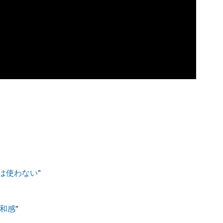
は使わない
”
違和感
”