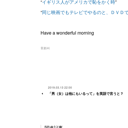
“
イギリス人がアメリカで恥をかく時
”
“
同じ映画でもテレビでやるのと、ＤＶＤ
Have a wonderful morning
音楽
(
4
)
2019.03.13 22:00
「男（女）は他にもいるって」を英語で言うと？
関連記事