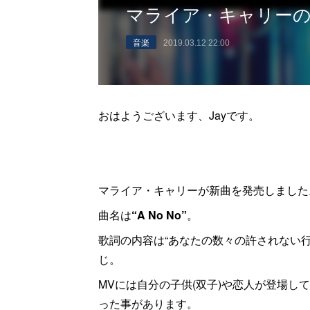
マライア・キャリーの
音楽
2019.03.12 22:00
おはようございます、Jayです。
マライア・キャリーが新曲を発売しました
曲名は
“A No No”
。
歌詞の内容は“あなたの数々の許されない
じ。
MVには自分の子供(双子)や恋人が登場
った事があります。