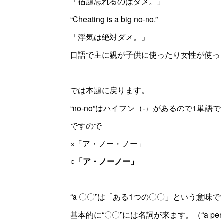
「宿題忘れるのはダメ。」
“Cheating is a big no-no.”
「浮気は絶対ダメ。」
口語で主に親が子供に使ったり女性が使っ
では本題に戻ります。
“no-no”はハイフン（‐）があるので1単語
ですので
×「ア・ノー・ノー」
○「ア・ノーノー」
“a 〇〇”は「ある1つの〇〇」という意
基本的に“〇〇”には名詞が来ます。（“a pen”、