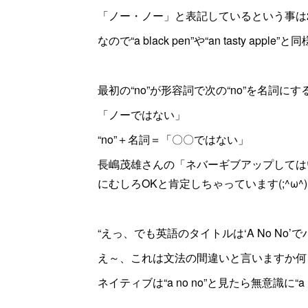
「ノー・ノー」と表記しているという事は
なので“a black pen”や“an tasty appl
最初の“no”が形容詞で次の“no”を名詞
「ノーではない」
“no”＋名詞＝「〇〇ではない」
長嶋茂雄さんの「ネバーギブアップしては
にむしろOKと肯定しちゃっています(;^ω^)
“えっ、でも英語のタイトルは‘A No No’
え～、これは文法の間違いと言いますか何と言
ネイティブは“a no no”と見たら無意識に“