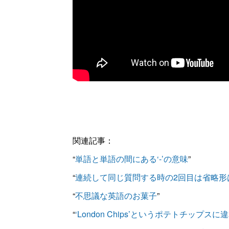
関連記事：
“
単語と単語の間にある‘‐’の意味
”
“
連続して同じ質問する時の2回目は省略形
“
不思議な英語のお菓子
”
“
‘London Chips’というポテトチップスに