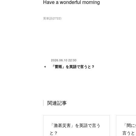
Have a wonderful morning
英単語
(
2722
)
2026.06.10 22:00
「雷雨」を英語で言うと？
関連記事
「激甚災害」を英語で言う
「間に
と？
言うと