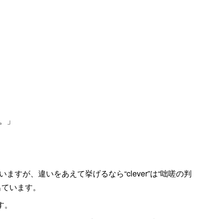
。」
すが、違いをあえて挙げるなら“clever”は“咄嗟の判
出ています。
す。