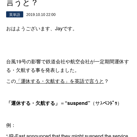
言うと？
英単語
2019.10.10 22:00
おはようございます、Jayです。
台風19号の影響で鉄道会社や航空会社が一定期間運休す
る・欠航する事を発表しました。
この
「運休する・欠航する」を英語で言うと
？
「運休する・欠航する」
＝
“suspend”
（サｽ
ペﾝﾄﾞｩ
）
例：
“JR-East announced that they might suspend the service