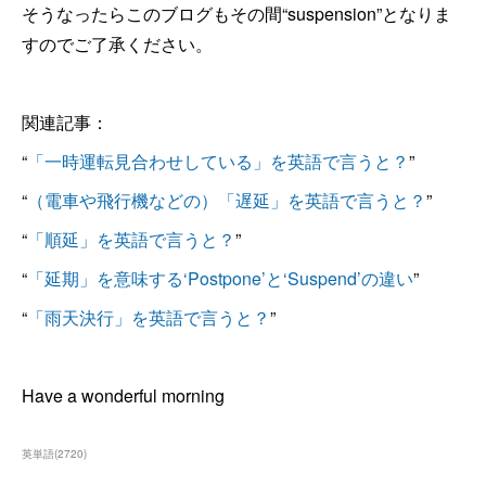
そうなったらこのブログもその間“suspension”となりま
すのでご了承ください。
関連記事：
“
「一時運転見合わせしている」を英語で言うと？
”
“
（電車や飛行機などの）「遅延」を英語で言うと？
”
“
「順延」を英語で言うと？
”
“
「延期」を意味する‘Postpone’と‘Suspend’の違い
”
“
「雨天決行」を英語で言うと？
”
Have a wonderful morning
英単語
(
2720
)