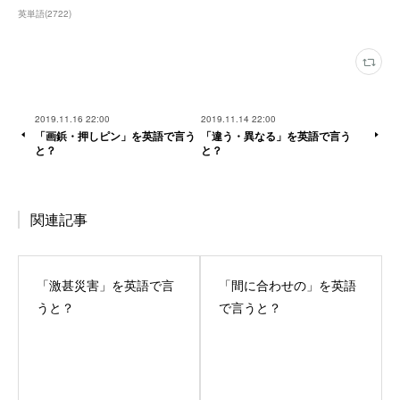
英単語
(
2722
)
2019.11.16 22:00
2019.11.14 22:00
「画鋲・押しピン」を英語で言う
「違う・異なる」を英語で言う
と？
と？
関連記事
「激甚災害」を英語で言
「間に合わせの」を英語
うと？
で言うと？