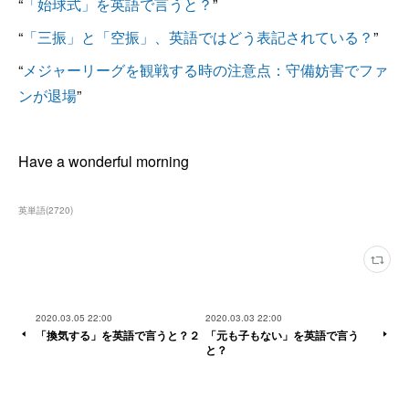
“
「始球式」を英語で言うと？
”
“
「三振」と「空振」、英語ではどう表記されている？
”
“
メジャーリーグを観戦する時の注意点：守備妨害でファ
ンが退場
”
Have a wonderful morning
英単語
(
2720
)
2020.03.05 22:00
2020.03.03 22:00
「換気する」を英語で言うと？２
「元も子もない」を英語で言う
と？