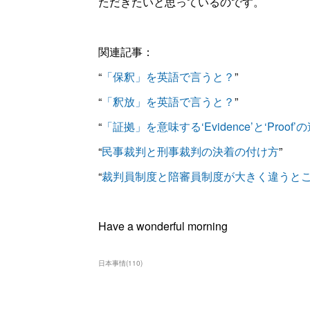
ただきたいと思っているのです。
関連記事：
“
「保釈」を英語で言うと？
”
“
「釈放」を英語で言うと？
”
“
「証拠」を意味する‘Evidence’と‘Proof’
“
民事裁判と刑事裁判の決着の付け方
”
“
裁判員制度と陪審員制度が大きく違うと
Have a wonderful morning
日本事情
(
110
)