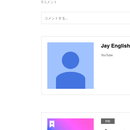
0
コメント
Jay English
YouTube
PR