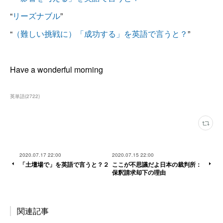
“
リーズナブル
”
“
（難しい挑戦に）「成功する」を英語で言うと？
”
Have a wonderful morning
英単語
(
2722
)
2020.07.17 22:00
2020.07.15 22:00
「土壇場で」を英語で言うと？２
ここが不思議だよ日本の裁判所：
保釈請求却下の理由
関連記事