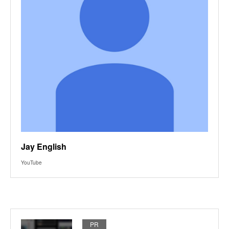
Jay English
YouTube
PR