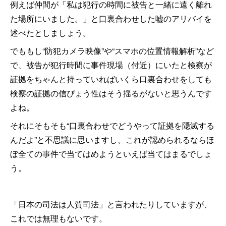
例えば仲間が「私は犯行の時間に被告と一緒に遠く離れ
た場所にいました。」と口裏合わせした嘘のアリバイを
述べたとしましょう。
でももし“防犯カメラ映像”や“スマホの位置情報解析”など
で、被告が犯行時間に事件現場（付近）にいたと検察が
証拠をちゃんと持っていればいくら口裏合わせをしても
検察の証拠の信ぴょう性はそう揺るがないと思うんです
よね。
それにそもそも“口裏合わせでどうやって証拠を隠滅する
んだよ”と不思議に思いますし、これが認められるならほ
ぼ全ての事件で当てはめようといえば当てはまるでしょ
う。
「日本の司法は人質司法」と言われたりしていますが、
これでは無理もないです。