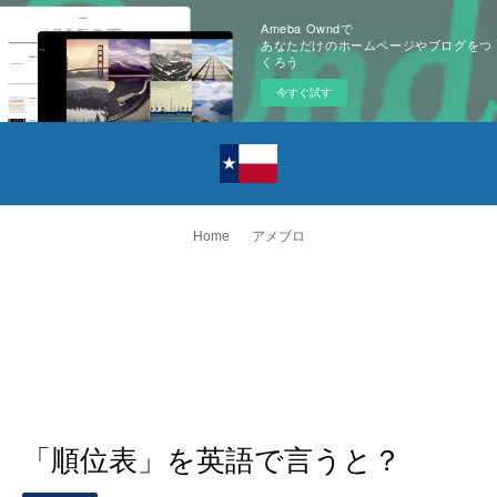
Ameba Owndで
あなただけのホームページやブログをつ
くろう
今すぐ試す
Home
アメブロ
「順位表」を英語で言うと？