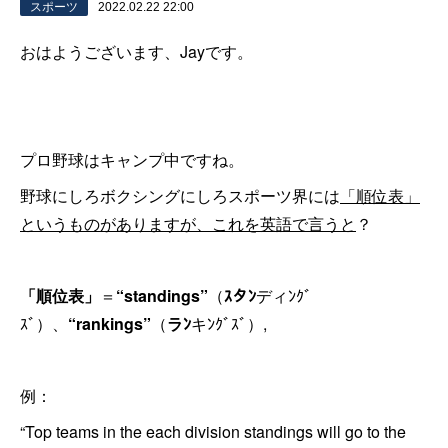
スポーツ
2022.02.22 22:00
おはようございます、Jayです。
プロ野球はキャンプ中ですね。
野球にしろボクシングにしろスポーツ界には
「順位表」
というものがありますが、これを英語で言うと
？
「順位表」
＝
“standings”
（
ｽタﾝ
ディﾝｸﾞ
ｽﾞ）、
“rankings”
（
ラﾝ
キﾝｸﾞｽﾞ）,
例：
“Top teams in the each division standings will go to the